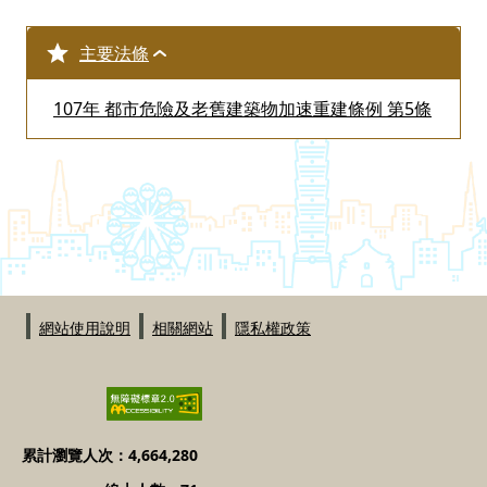
主要法條
107年 都市危險及老舊建築物加速重建條例 第5條
:::
網站使用說明
相關網站
隱私權政策
累計瀏覽人次：4,664,280