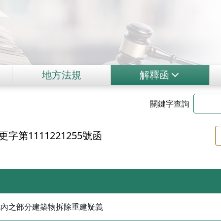
地方法規
解釋函
關鍵字查詢
字第1111221255號函
地內之部分建築物拆除重建疑義