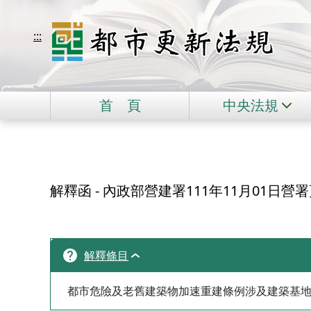
移到主要內容
都市更新法規
:::
首
頁
中央法規
:::
解釋函 - 內政部營建署111年11月01日營署更
解釋條目
都市危險及老舊建築物加速重建條例涉及建築基