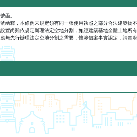
1號函。
04697號函釋，本條例未規定領有同一張使用執照之部分合法建
中設置尚難依規定辦理法定空地分割，如經建築基地全體土地所
，應無先行辦理法定空地分割之需要，惟涉個案事實認定，請貴