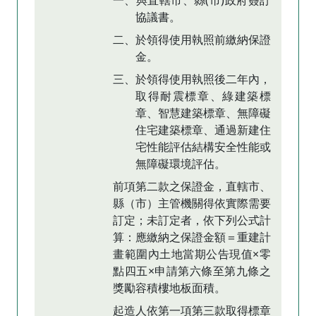
一、與直轄市、縣(市)政府簽訂
協議書。
二、於領得使用執照前繳納保證
金。
三、於領得使用執照後二年內，
取得耐震標章、綠建築標
章、智慧建築標章、無障礙
住宅建築標章、通過新建住
宅性能評估結構安全性能或
無障礙環境評估。
前項第二款之保證金，直轄市、
縣（市）主管機關得依實際需要
訂定；未訂定者，依下列公式計
算：應繳納之保證金額＝重建計
畫範圍內土地當期公告現值×零
點四五×申請第六條至第九條之
獎勵容積樓地板面積。
起造人依第一項第三款取得標章