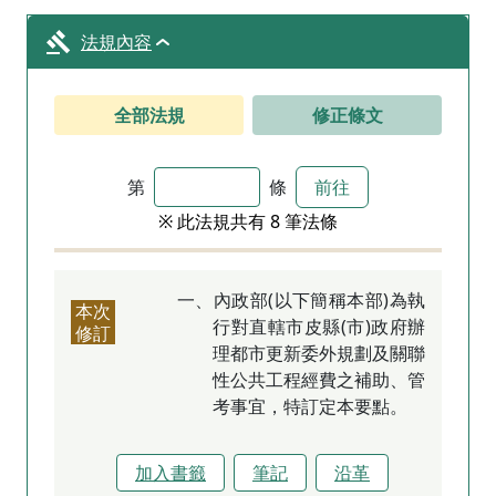
法規內容
全部法規
修正條文
第
條
前往
※ 此法規共有 8 筆法條
一、內政部(以下簡稱本部)為執
本次
行對直轄市皮縣(市)政府辦
修訂
理都市更新委外規劃及關聯
性公共工程經費之補助、管
考事宜，特訂定本要點。
加入書籤
筆記
沿革