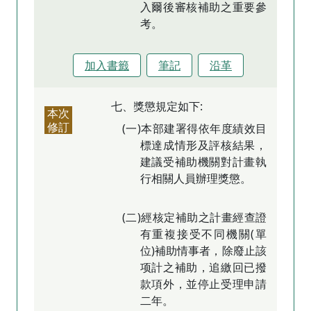
入爾後審核補助之重要參
考。
加入書籤
筆記
沿革
七、獎懲規定如下:
本次
修訂
(一)本部建署得依年度績效目
標達成情形及評核結果，
建議受補助機關對計畫執
行相關人員辦理獎懲。
(二)經核定補助之計畫經查證
有重複接受不同機關(單
位)補助情事者，除廢止該
项計之補助，追繳回已撥
款項外，並停止受理申請
二年。