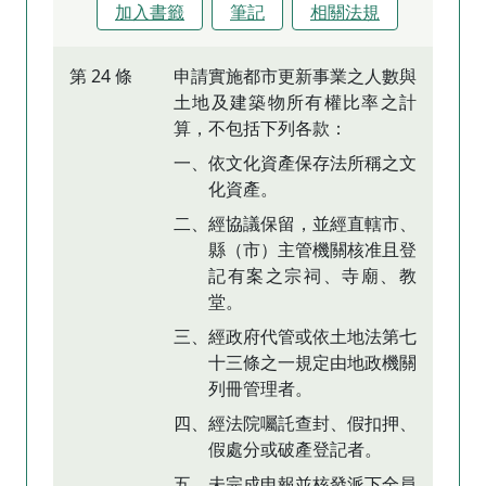
加入書籤
筆記
相關法規
第 24 條
申請實施都市更新事業之人數與
土地及建築物所有權比率之計
算，不包括下列各款：
一、依文化資產保存法所稱之文
化資產。
二、經協議保留，並經直轄市、
縣（市）主管機關核准且登
記有案之宗祠、寺廟、教
堂。
三、經政府代管或依土地法第七
十三條之一規定由地政機關
列冊管理者。
四、經法院囑託查封、假扣押、
假處分或破產登記者。
五、未完成申報並核發派下全員