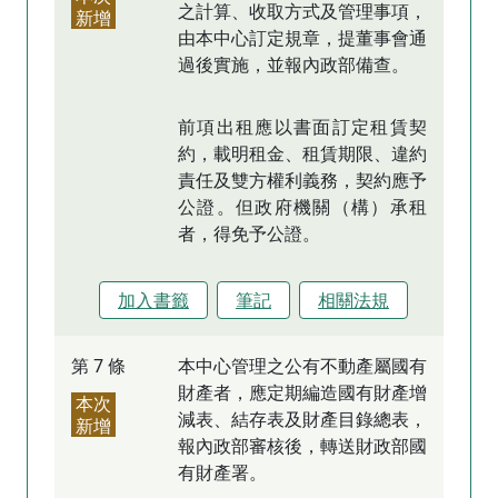
之計算、收取方式及管理事項，
新增
由本中心訂定規章，提董事會通
過後實施，並報內政部備查。
前項出租應以書面訂定租賃契
約，載明租金、租賃期限、違約
責任及雙方權利義務，契約應予
公證。但政府機關（構）承租
者，得免予公證。
加入書籤
筆記
相關法規
第 7 條
本中心管理之公有不動產屬國有
財產者，應定期編造國有財產增
本次
減表、結存表及財產目錄總表，
新增
報內政部審核後，轉送財政部國
有財產署。