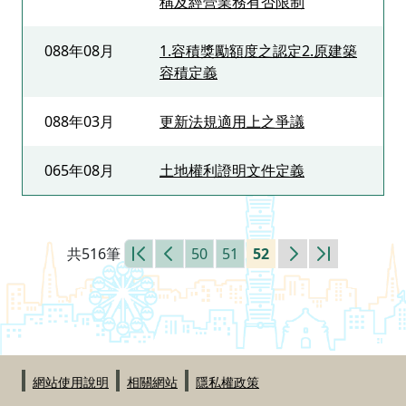
稱及經營業務有否限制
088年08月
1.容積獎勵額度之認定2.原建築
容積定義
088年03月
更新法規適用上之爭議
065年08月
土地權利證明文件定義
共516筆
50
51
52
第一頁
上一頁
下一頁
最末頁
:::
網站使用說明
相關網站
隱私權政策