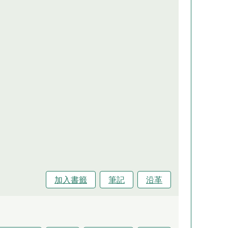
加入書籤
筆記
沿革