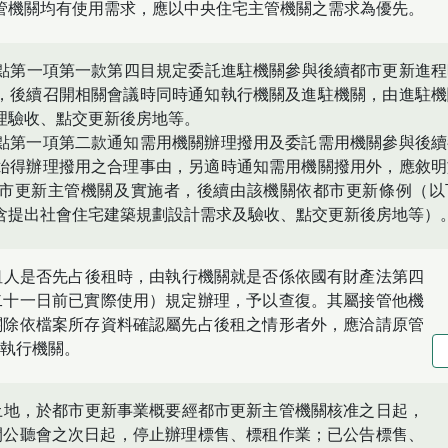
管機關均有使用需求，應以中央住宅主管機關之需求為優先。
點第一項第一款第四目規定委託進駐機關參與後續都市更新進程
，後續召開相關會議時同時通知執行機關及進駐機關，由進駐機
理驗收、點交更新後房地等。
點第一項第二款通知需用機關辦理撥用及委託需用機關參與後續
始得辦理撥用之合理事由，另適時通知需用機關撥用外，應敘明
市更新主管機關及實施者，後續由該機關依都市更新條例（以
含提出社會住宅建築規劃設計需求及驗收、點交更新後房地等）
租人是否先占後租時，由執行機關就是否係依國有財產法第四
二十一日前已實際使用）規定辦理，予以查復。其屬接管他機
關除依檔案所存資料確認屬先占後租之情形者外，應洽請原管
執行機關。
土地，於都市更新事業概要經都市更新主管機關核准之日起，
開公聽會之次日起，停止辦理標售、標租作業；已公告標售、