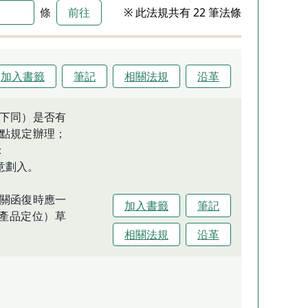
條
前往
※ 此法規共有 22 筆法條
加入書籤
筆記
相關法規
沿革
下同）是否有
點規定辦理；
：
意劃入。
關函復時應一
加入書籤
筆記
產品定位）草
相關法規
沿革