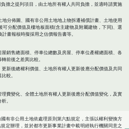
同負擔之提列項目，由土地所有權人共同負擔，並適時請實施
土地分佈圖、國有非公用土地地上物拆遷補償計畫、土地使用
後可分配價值及樓地板面積(含主建物及附屬建物，下同)、選
換計畫報核時擬採用之估價報告書等。
、房屋銷售總面積、停車位總數及房屋、停車位產權總面積、各
移轉前後之差異比較。
額、更新後總權利價值、土地所有權人更新後應分配價值及共同
異比較。
險管理費變化、全體土地所有權人更新後應分配價值變化，及實
分析。
內國有非公用土地依處理原則第六點規定，主張以權利變換方
點規定辦理，並於都市更新事業計畫中載明經執行機關同意之