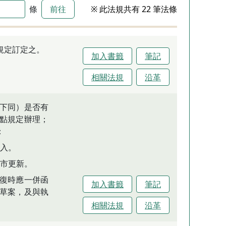
條
前往
※ 此法規共有 22 筆法條
規定訂定之。
加入書籤
筆記
相關法規
沿革
下同）是否有
點規定辦理；
：
入。
市更新。
復時應一併函
加入書籤
筆記
草案，及與執
相關法規
沿革