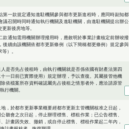
點第一款規定通知進駐機關參與都市更新進程時，應同時副知都
會議召開時同時通知執行機關及進駐機關，由進駐機關提出辦公
交更新後房地等。
二款通知需用機關辦理撥用時，應敘明於事業計畫核定前辦竣撥
，後續由該機關依都市更新條例（以下簡稱都更條例）規定參與
求等）。
租人是否先占後租時，由執行機關就是否係依國有財產法第四
二十一日前已實際使用）規定辦理，予以查復。其屬接管他機
關除依檔案所存資料確認屬先占後租之情形者外，應洽請原管
執行機關。
土地，於都市更新事業概要經都市更新主管機關核准之日起，
開公聽會之次日起，停止辦理標售、標租作業；已公告標售、
要、計畫因失效、撤銷，或自停止標售、標租作業起二年內，
換計畫報核者，恢復辦理。