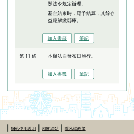
關法令規定辦理。
基金結束時，應予結算，其餘存
益應解繳縣庫。
加入書籤
筆記
第 11 條
本辦法自發布日施行。
加入書籤
筆記
:::
網站使用說明
相關網站
隱私權政策