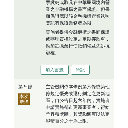
票繳納或取具在中華民國境內營
業之金融機構之書面保證。但書
面保證應以該金融機構營業執照
登記有保證業務者為限。
實施者提供金融機構之書面保證
或辦理質權設定之定期存款單，
應加註拋棄行使抵銷權及先訴抗
辯權。
加入書籤
筆記
第 9 條
主管機關依本條例第六條或第七
條規定優先或迅行劃定之更新地
本次
區，自公告日起六年內，實施者
新增
申請實施都市更新事業者，得給
予容積獎勵，其獎勵額度以法定
容積百分之十為上限。