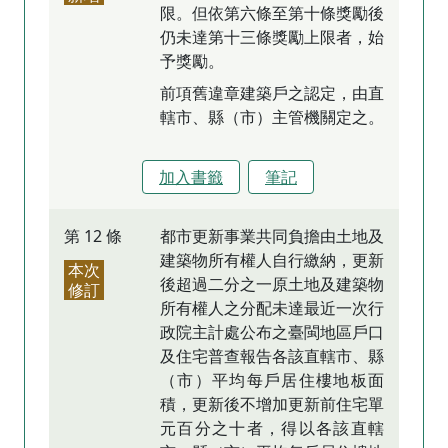
限。但依第六條至第十條獎勵後
仍未達第十三條獎勵上限者，始
予獎勵。
前項舊違章建築戶之認定，由直
轄市、縣（市）主管機關定之。
加入書籤
筆記
第 12 條
都市更新事業共同負擔由土地及
建築物所有權人自行繳納，更新
本次
後超過二分之一原土地及建築物
修訂
所有權人之分配未達最近一次行
政院主計處公布之臺閩地區戶口
及住宅普查報告各該直轄市、縣
（市）平均每戶居住樓地板面
積，更新後不增加更新前住宅單
元百分之十者，得以各該直轄