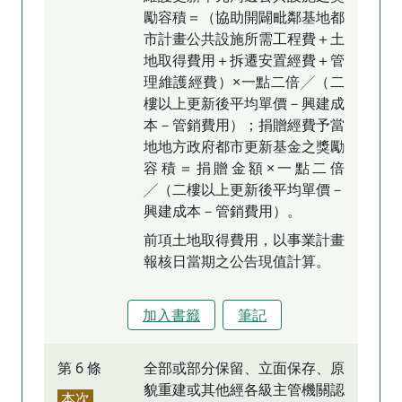
勵容積＝（協助開闢毗鄰基地都
市計畫公共設施所需工程費＋土
地取得費用＋拆遷安置經費＋管
理維護經費）×一點二倍╱（二
樓以上更新後平均單價－興建成
本－管銷費用）；捐贈經費予當
地地方政府都市更新基金之獎勵
容積＝捐贈金額×一點二倍
╱（二樓以上更新後平均單價－
興建成本－管銷費用）。
前項土地取得費用，以事業計畫
報核日當期之公告現值計算。
加入書籤
筆記
第 6 條
全部或部分保留、立面保存、原
貌重建或其他經各級主管機關認
本次