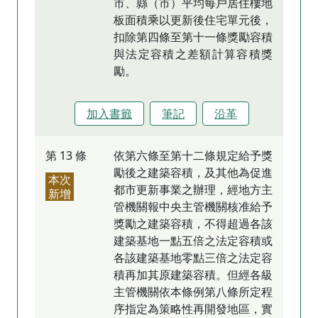
市、縣（市）平均每戶居住樓地
板面積乘以更新後住宅單元後，
扣除第四條至第十一條獎勵容積
與法定容積之差額計算容積獎
勵。
加入書籤
筆記
沿革
第 13 條
依第六條至第十二條規定給予獎
勵後之建築容積，及其他為促進
本次
都市更新事業之辦理，經地方主
新增
管機關報中央主管機關核准給予
獎勵之建築容積，不得超過各該
建築基地一點五倍之法定容積或
各該建築基地零點三倍之法定容
積再加其原建築容積。但經各級
主管機關依本條例第八條所定程
序指定為策略性再開發地區，實