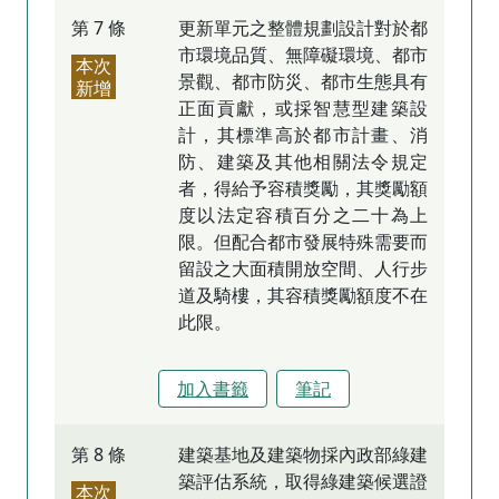
第 7 條
更新單元之整體規劃設計對於都
市環境品質、無障礙環境、都市
本次
景觀、都市防災、都市生態具有
新增
正面貢獻，或採智慧型建築設
計，其標準高於都市計畫、消
防、建築及其他相關法令規定
者，得給予容積獎勵，其獎勵額
度以法定容積百分之二十為上
限。但配合都市發展特殊需要而
留設之大面積開放空間、人行步
道及騎樓，其容積獎勵額度不在
此限。
加入書籤
筆記
第 8 條
建築基地及建築物採內政部綠建
築評估系統，取得綠建築候選證
本次