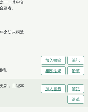
分之一，其中合
合建者。
年之防火構造
加入書籤
筆記
面積。
相關法規
沿革
更新，且經本
加入書籤
筆記
沿革