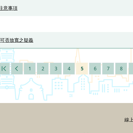
注意事項
可否放寬之疑義
1
2
3
4
5
6
7
8
第一頁
上一頁
線上