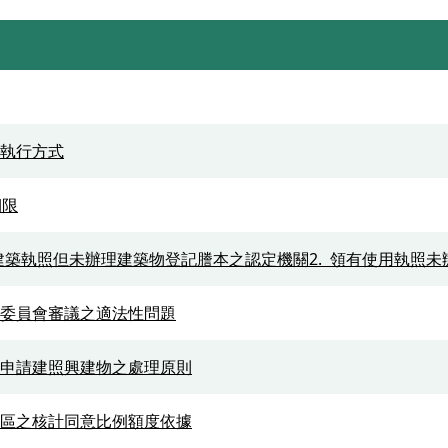
執行方式
期限
建築執照但未辦理建築物登記謄本之認定機關2. 領有使用執照未辦理
委員會審議之適法性問題
申請建照興建物之處理原則
區之核計同意比例額度依據